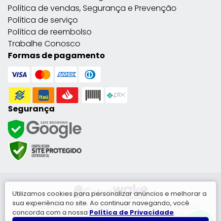
Política de vendas, Segurança e Prevenção
Política de serviço
Política de reembolso
Trabalhe Conosco
Formas de pagamento
Segurança
Utilizamos cookies para personalizar anúncios e melhorar a
sua experiência no site. Ao continuar navegando, você
Clara eletro © Todos os direitos reservados(2023). Proibida
concorda com a nossa
Política de Privacidade
.
reprodução total ou parcial. Preço e estoque sujeito a alteração