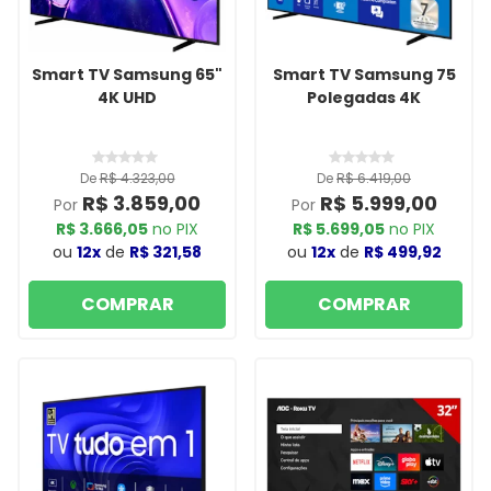
Smart TV Samsung 65"
Smart TV Samsung 75
4K UHD
Polegadas 4K
De
R$ 4.323,00
De
R$ 6.419,00
R$ 3.859,00
R$ 5.999,00
Por
Por
R$ 3.666,05
no PIX
R$ 5.699,05
no PIX
ou
12x
de
R$ 321,58
ou
12x
de
R$ 499,92
COMPRAR
COMPRAR