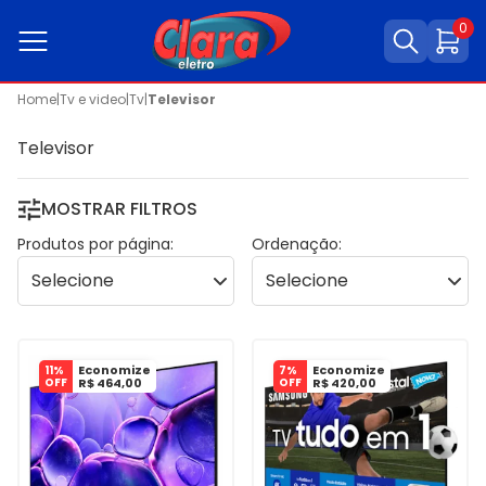
0
Home
|
Tv e video
|
Tv
|
Televisor
Televisor
MOSTRAR FILTROS
Produtos por página:
Ordenação:
Economize
Economize
11%
7%
OFF
R$ 464,00
OFF
R$ 420,00