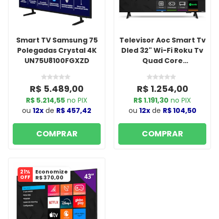
Smart TV Samsung 75
Televisor Aoc Smart Tv
Polegadas Crystal 4K
Dled 32" Wi-Fi Roku Tv
UN75U8100FGXZD
Quad Core
32S5155/78G
R$ 5.489,00
R$ 1.254,00
R$ 5.214,55
no PIX
R$ 1.191,30
no PIX
ou
12x
de
R$ 457,42
ou
12x
de
R$ 104,50
COMPRAR
COMPRAR
Economize
21%
OFF
R$ 370,00