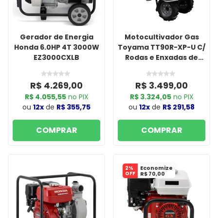
Gerador de Energia
Motocultivador Gas
Honda 6.0HP 4T 3000W
Toyama TT90R-XP-U C/
EZ3000CXLB
Rodas e Enxadas de
90CM Filtro Banhado a
Oleo Part Manual
R$ 4.269,00
R$ 3.499,00
R$ 4.055,55
no PIX
R$ 3.324,05
no PIX
ou
12x
de
R$ 355,75
ou
12x
de
R$ 291,58
COMPRAR
COMPRAR
Economize
2%
OFF
R$ 70,00