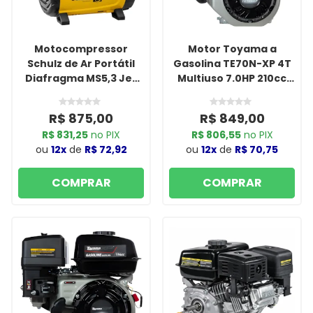
Motocompressor
Motor Toyama a
Schulz de Ar Portátil
Gasolina TE70N-XP 4T
Diafragma MS5,3 Jet
Multiuso 7.0HP 210cc
Master com Motor
Partida Manual Sem
Monofásico Aberto
Sensor de Óleo
R$ 875,00
R$ 849,00
500W, 127V, 4 Polos,
R$ 831,25
no PIX
R$ 806,55
no PIX
60Hz com Acessórios
ou
12x
de
R$ 72,92
ou
12x
de
R$ 70,75
COMPRAR
COMPRAR