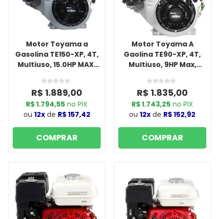
Motor Toyama a
Motor Toyama A
Gasolina TE150-XP, 4T,
Gaolina TE90-XP, 4T,
Multiuso, 15.0HP MAX,
Multiuso, 9HP Max,
420CC, Partida Manual,
270CC, Partida Manual,
com Sensor de Oleo
com Sensor de Oleo
R$ 1.889,00
R$ 1.835,00
R$ 1.794,55
no PIX
R$ 1.743,25
no PIX
ou
12x
de
R$ 157,42
ou
12x
de
R$ 152,92
COMPRAR
COMPRAR