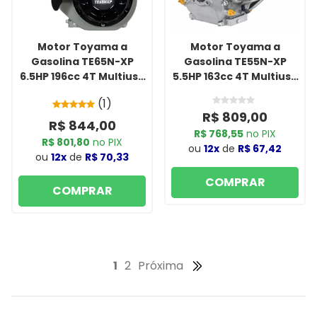
Motor Toyama a
Motor Toyama a
Gasolina TE65N-XP
Gasolina TE55N-XP
6.5HP 196cc 4T Multiuso
5.5HP 163cc 4T Multiuso
sem Sensor de Óleo
Partida Manual
(1)
R$ 809,00
R$ 844,00
R$ 768,55
no PIX
R$ 801,80
no PIX
ou
12x
de
R$ 67,42
ou
12x
de
R$ 70,33
COMPRAR
COMPRAR
1
2
Próxima