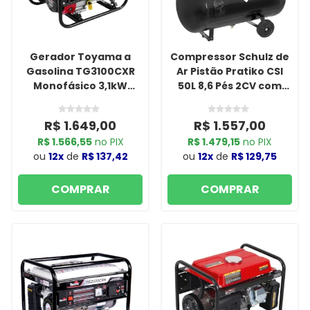
Gerador Toyama a
Compressor Schulz de
Gasolina TG3100CXR
Ar Pistão Pratiko CSI
Monofásico 3,1kW
50L 8,6 Pés 2CV com
Partida Manual
Rodas 110V - 915.042
115/230V
R$ 1.649,00
R$ 1.557,00
R$ 1.566,55
no PIX
R$ 1.479,15
no PIX
ou
12x
de
R$ 137,42
ou
12x
de
R$ 129,75
COMPRAR
COMPRAR