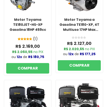
Motor Toyama
Motor Toyama a
TE180JET-HS-XP
Gasolina TE180-XP, 4T
Gasolina 18HP 459cc
Multiuso 17HP Max
500CC Partida Manual
(1)
R$ 2.127,00
R$ 2.169,00
R$ 2.020,65
no PIX
R$ 2.060,55
no PIX
ou
12x
de
R$ 177,25
ou
12x
de
R$ 180,75
COMPRAR
COMPRAR