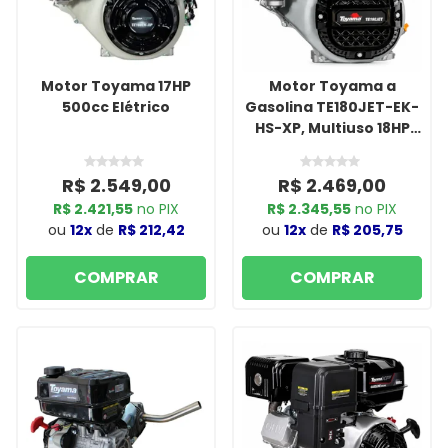
Motor Toyama 17HP
Motor Toyama a
500cc Elétrico
Gasolina TE180JET-EK-
HS-XP, Multiuso 18HP
Max 459CC com
Partida Eletrica
R$ 2.549,00
R$ 2.469,00
R$ 2.421,55
no PIX
R$ 2.345,55
no PIX
ou
12x
de
R$ 212,42
ou
12x
de
R$ 205,75
COMPRAR
COMPRAR