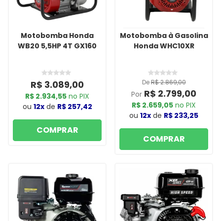
Motobomba Honda
Motobomba à Gasolina
WB20 5,5HP 4T GX160
Honda WHC10XR
De
R$ 2.869,00
R$ 3.089,00
R$ 2.799,00
Por
R$ 2.934,55
no PIX
R$ 2.659,05
no PIX
ou
12x
de
R$ 257,42
ou
12x
de
R$ 233,25
COMPRAR
COMPRAR