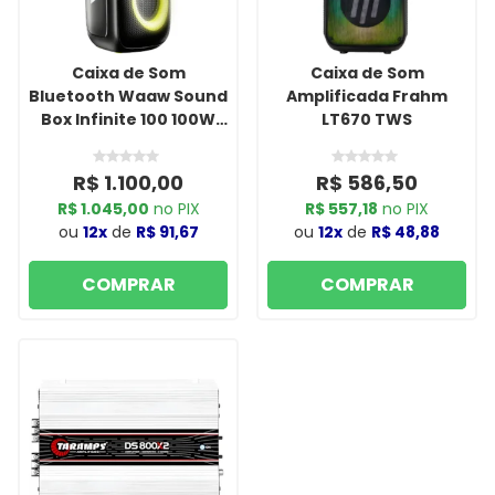
Caixa de Som
Caixa de Som
Bluetooth Waaw Sound
Amplificada Frahm
Box Infinite 100 100W
LT670 TWS
RMS com LED, TWS,
Power Bass e IPX4
R$ 1.100,00
R$ 586,50
Preto/Verde
R$ 1.045,00
no PIX
R$ 557,18
no PIX
ou
12x
de
R$ 91,67
ou
12x
de
R$ 48,88
COMPRAR
COMPRAR