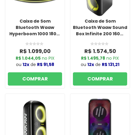
Caixa de Som
Caixa de Som
Bluetooth Waaw
Bluetooth Waaw Sound
Hyperboom 1000 180W
Box Infinite 200 160W
RMS com LED, IPX7,
RMS, LED, TWS, Power
Power Bank e Função
Bass, Entradas P10, USB
R$ 1.099,00
R$ 1.574,50
TWS Preto/Verde
e Bateria de 12h
R$ 1.044,05
no PIX
R$ 1.495,78
no PIX
Preto/Verde
ou
12x
de
R$ 91,58
ou
12x
de
R$ 131,21
COMPRAR
COMPRAR