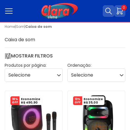
0
Home
|
Som
|
Caixa de som
Caixa de som
MOSTRAR FILTROS
Produtos por página:
Ordenação:
Economize
Economize
18%
13%
OFF
R$ 490,90
OFF
R$ 35,00