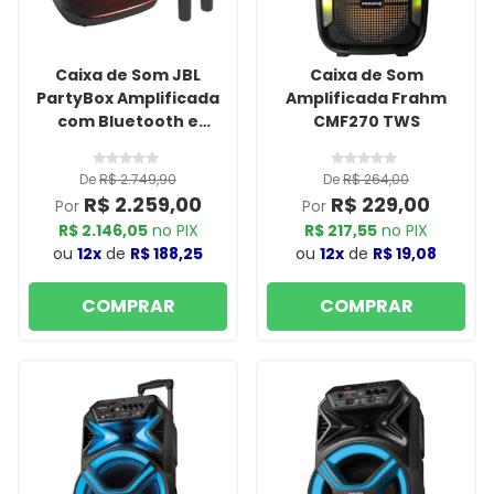
Caixa de Som JBL
Caixa de Som
PartyBox Amplificada
Amplificada Frahm
com Bluetooth e
CMF270 TWS
Iluminação LED
De
R$ 2.749,90
De
R$ 264,00
R$ 2.259,00
R$ 229,00
Por
Por
R$ 2.146,05
no PIX
R$ 217,55
no PIX
ou
12x
de
R$ 188,25
ou
12x
de
R$ 19,08
COMPRAR
COMPRAR