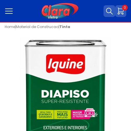
0
Home
|
Material de Construcao
|
Tinta