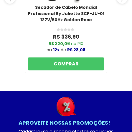
Secador de Cabelo Mondial
Profissional By Juliette SCP-JU-01
127V/60Hz Golden Rose
R$ 336,90
R$ 320,06
no PIX
ou
12x
de
R$ 28,08
COMPRAR
APROVEITE NOSSAS PROMOÇÕES!
Cadastre-se e receba ofertas exclusivas