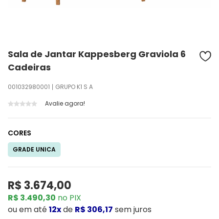
Sala de Jantar Kappesberg Graviola 6
Cadeiras
001032980001
GRUPO K1 S A
Avalie agora!
CORES
GRADE UNICA
R$ 3.674,00
R$ 3.490,30
no PIX
ou
em até
12x
de
R$ 306,17
sem juros