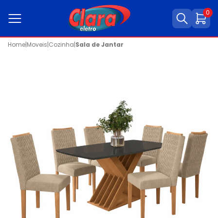
0
Home
|
Moveis
|
Cozinha
|
Sala de Jantar