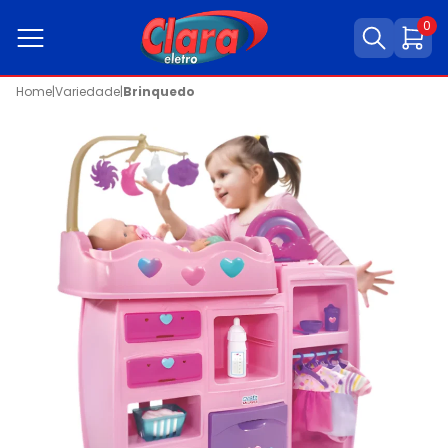
0
Home
|
Variedade
|
Brinquedo