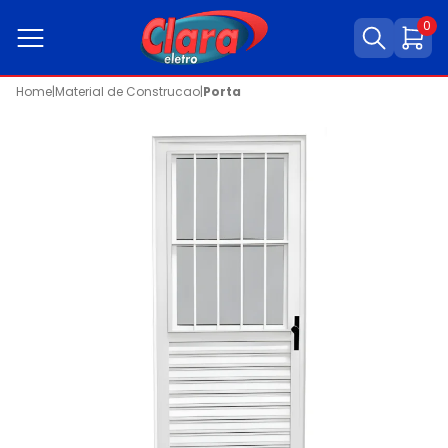
0
Home
|
Material de Construcao
|
Porta