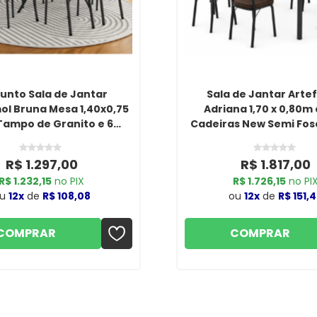
unto Sala de Jantar
Sala de Jantar Arte
ol Bruna Mesa 1,40x0,75
Adriana 1,70 x 0,80m
ampo de Granito e 6
Cadeiras New Semi Fos
s Cromadas – Preto com
ssento Preto Flor
R$ 1.297,00
R$ 1.817,00
R$ 1.232,15
no PIX
R$ 1.726,15
no PI
ou
12x
de
R$ 108,08
ou
12x
de
R$ 151,
COMPRAR
COMPRAR