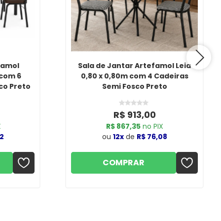
famol
Sala de Jantar Artefamol Leia
 com 6
0,80 x 0,80m com 4 Cadeiras
co Preto
Semi Fosco Preto
R$ 913,00
X
R$ 867,35
no PIX
42
ou
12x
de
R$ 76,08
COMPRAR