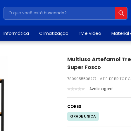
Informática
Climatização
Tv e vídeo
Material
Multiuso Artefamol Tre
Super Fosco
7899955508227
V.E.F. DE BRITO E C
Avalie agora!
CORES
GRADE UNICA