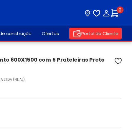
0
Visite nossa loja
Lista de desej
Minha con
 de construção
Ofertas
Portal do Cliente
nto 600X1500 com 5 Prateleiras Preto
IA LTDA (FILIAL)