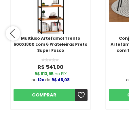
Multiuso Artefamol Trento
Conj
600X1800 com 6 Prateleiras Preto
Artefam
Super Fosco
com T
Cadeira
A
R$ 541,00
R$ 513,95
no PIX
ou
12x
de
R$ 45,08
COMPRAR