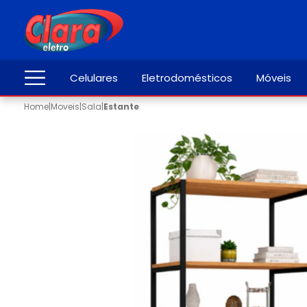
Celulares
Eletrodomésticos
Móveis
Home
|
Moveis
|
Sala
|
Estante