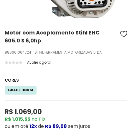
Motor com Acoplamento Stihl EHC
605.0 S 6,0hp
886661064724
STIHL FERRAMENTA MOTORIZADAS LTDA
Avalie agora!
CORES
GRADE UNICA
R$ 1.069,00
R$ 1.015,55
no PIX
ou
em até
12x
de
R$ 89,08
sem juros