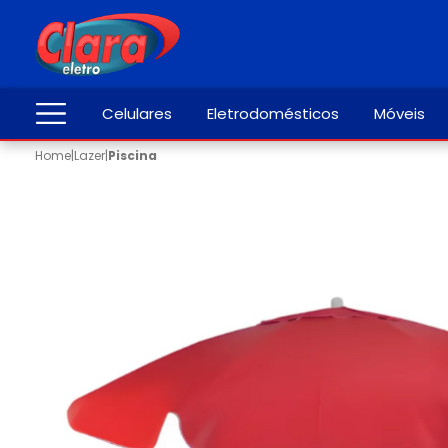
Celulares
Eletrodomésticos
Móveis
Home
|
Lazer
|
Piscina