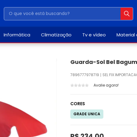
Informática
Climatização
Tv e vídeo
Material
Guarda-Sol Bel Bagum
7896777978719
SEL FIX IMPORTACA
Avalie agora!
CORES
GRADE UNICA
R$ 234,00