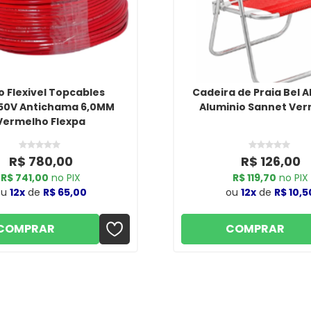
 Flexivel Topcables
Cadeira de Praia Bel A
50V Antichama 6,0MM
Aluminio Sannet Ve
Vermelho Flexpa
R$ 780,00
R$ 126,00
R$ 741,00
no PIX
R$ 119,70
no PIX
ou
12x
de
R$ 65,00
ou
12x
de
R$ 10,5
COMPRAR
COMPRAR