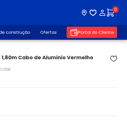
0
Visite nossa loja
Lista de desej
Minha con
 de construção
Ofertas
Portal do Cliente
 1,80m Cabo de Aluminio Vermelho
O LTDA