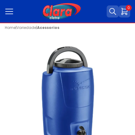
0
Home
|
Variedade
|
Acessorios