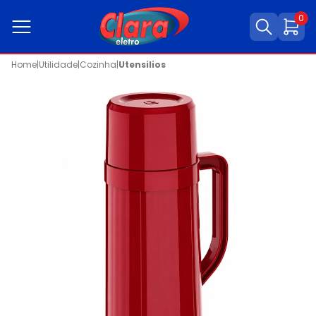
0
Home
|
Utilidade
|
Cozinha
|
Utensilios