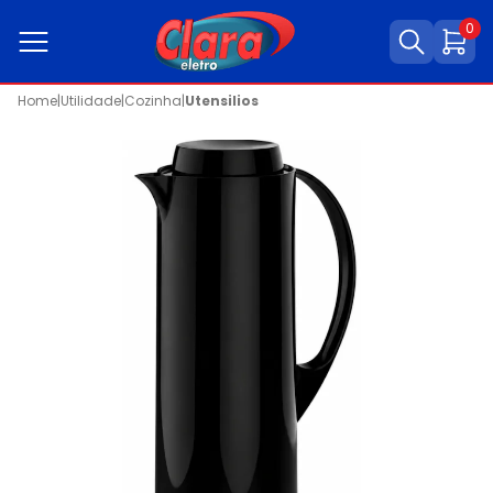
0
Home
|
Utilidade
|
Cozinha
|
Utensilios