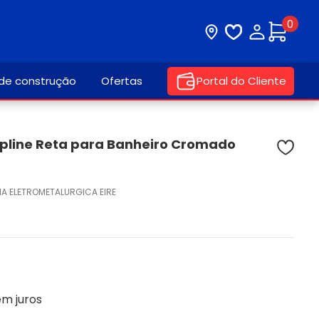
0
Visite nossa loja
Lista de desej
Minha con
 de construção
Ofertas
Portal do Cliente
pline Reta para Banheiro Cromado
A ELETROMETALURGICA EIRE
em juros