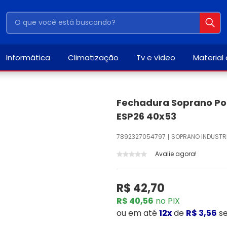
Informática
Climatização
Tv e vídeo
Material
Fechadura Soprano Po
ESP26 40x53
7892327054797
SOPRANO INDUSTRI
Avalie agora!
R$ 42,70
R$ 40,56
no PIX
ou
em até
12x
de
R$ 3,56
s