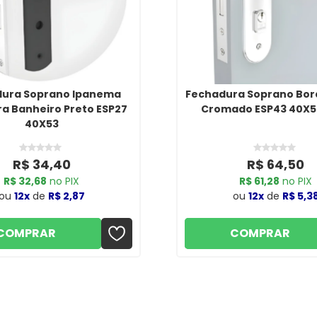
ura Soprano Ipanema
Fechadura Soprano Bora
ra Banheiro Preto ESP27
Cromado ESP43 40X5
40X53
R$ 34,40
R$ 64,50
R$ 32,68
no PIX
R$ 61,28
no PIX
ou
12x
de
R$ 2,87
ou
12x
de
R$ 5,3
COMPRAR
COMPRAR