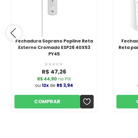
Fechadura Soprano Popline Reta
Fechad
Externo Cromado ESP26 40X53
Reta pa
PY45
R$ 47,26
R$ 44,90
no PIX
ou
12x
de
R$ 3,94
COMPRAR