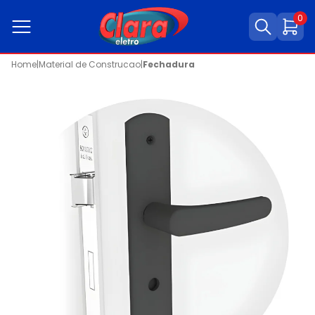
0
Home
|
Material de Construcao
|
Fechadura