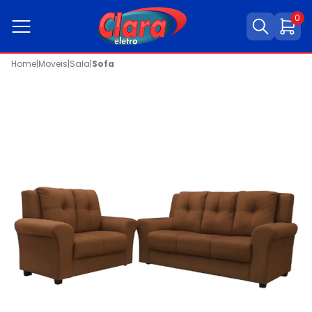
0
Home
|
Moveis
|
Sala
|
Sofa