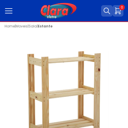
0
Home
|
Moveis
|
Sala
|
Estante