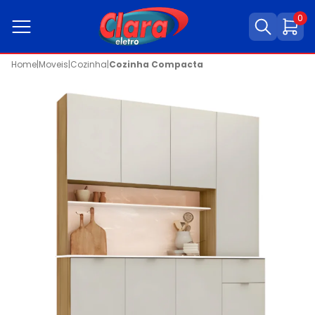
0
Home
|
Moveis
|
Cozinha
|
Cozinha Compacta