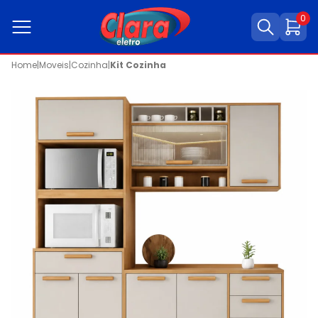
0
Home
|
Moveis
|
Cozinha
|
Kit Cozinha