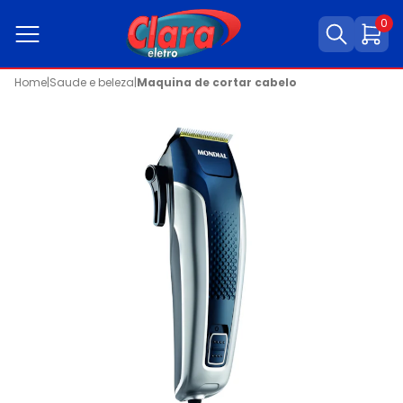
0
Home
|
Saude e beleza
|
Maquina de cortar cabelo