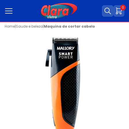
0
Home
|
Saude e beleza
|
Maquina de cortar cabelo