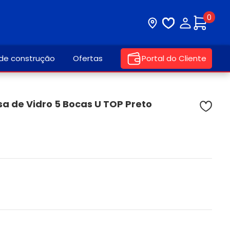
0
Visite nossa loja
Lista de desej
Minha con
 de construção
Ofertas
Portal do Cliente
a de Vidro 5 Bocas U TOP Preto