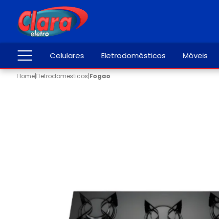
Celulares
Eletrodomésticos
Móveis
Home
|
Eletrodomesticos
|
Fogao