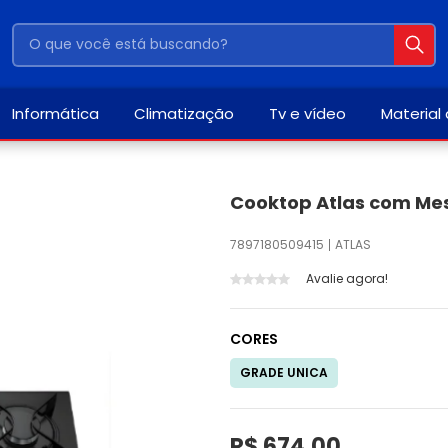
Informática
Climatização
Tv e vídeo
Material
Cooktop Atlas com Mes
7897180509415
ATLAS
Avalie agora!
CORES
GRADE UNICA
R$ 674,00