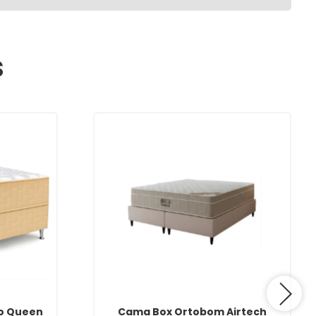
s
o Queen
Cama Box Ortobom Airtech