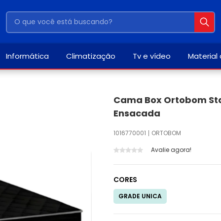
Informática
Climatização
Tv e vídeo
Material
Cama Box Ortobom Sta
Ensacada
1016770001
ORTOBOM
Avalie agora!
CORES
GRADE UNICA