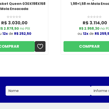
cket Queen 030X198X158
1,98×1,58 m Mola En
Mola Ensacada
R$ 3.030,00
R$ 3.114,00
R$ 2.878,50
no PIX
R$ 2.958,30
no PI
u
12x
de
R$ 252,50
ou
12x
de
R$ 259,
COMPRAR
COMPRAR