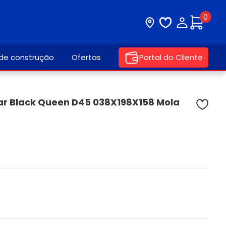
0
Visite nossa loja
Lista de desej
Minha con
 de construção
Ofertas
Portal do Cliente
r Black Queen D45 038X198X158 Mola