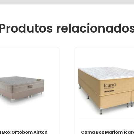
Produtos relacionado
 Box Ortobom Airtch
Cama Box Marjom Ícar