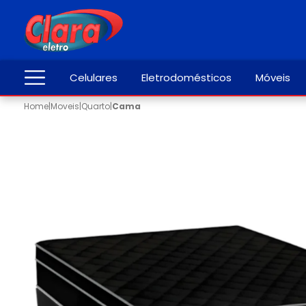
Celulares
Eletrodomésticos
Móveis
Home
|
Moveis
|
Quarto
|
Cama