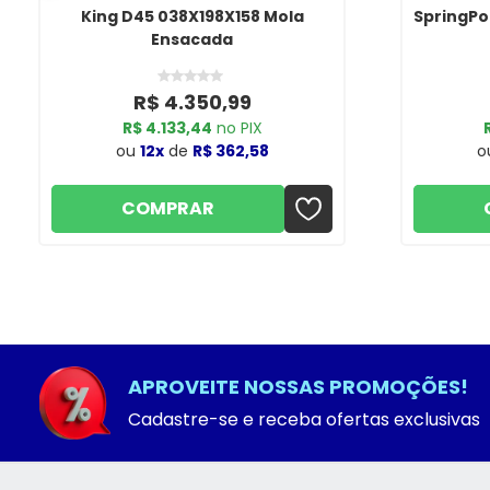
King D45 038X198X158 Mola
SpringPo
Ensacada
R$ 4.350,99
R$ 4.133,44
no PIX
ou
12x
de
R$ 362,58
o
COMPRAR
APROVEITE NOSSAS PROMOÇÕES!
Cadastre-se e receba ofertas exclusivas