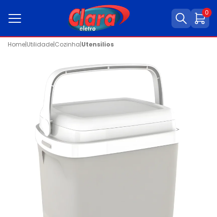
0
Home
|
Utilidade
|
Cozinha
|
Utensilios