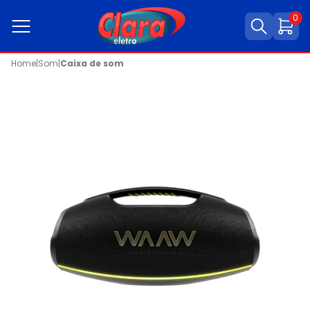
0
Home
|
Som
|
Caixa de som