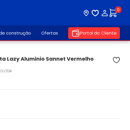
0
Visite nossa loja
Lista de desej
Minha con
 de construção
Ofertas
Portal do Cliente
lta Lazy Aluminio Sannet Vermelho
AO LTDA