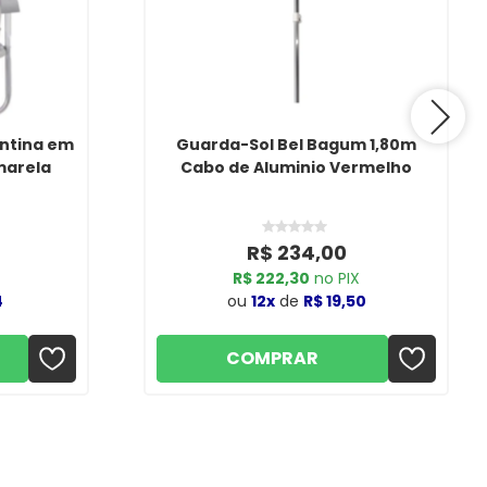
ontina em
Guarda-Sol Bel Bagum 1,80m
marela
Cabo de Aluminio Vermelho
R$ 234,00
R$ 222,30
no PIX
4
ou
12x
de
R$ 19,50
COMPRAR