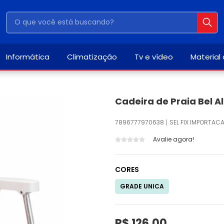
Informática
Climatização
Tv e vídeo
Material
Cadeira de Praia Bel A
7896777970638
SEL FIX IMPORTAC
Avalie agora!
CORES
GRADE UNICA
R$ 126,00