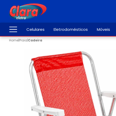
Celulares
Eletrodomésticos
Móveis
Home
|
Praia
|
Cadeira