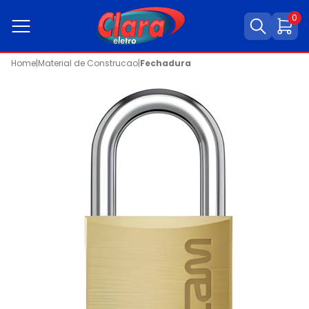
0
Home
|
Material de Construcao
|
Fechadura