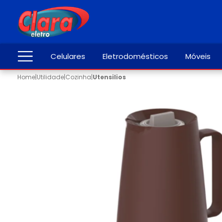
Celulares
Eletrodomésticos
Móveis
Home
|
Utilidade
|
Cozinha
|
Utensilios