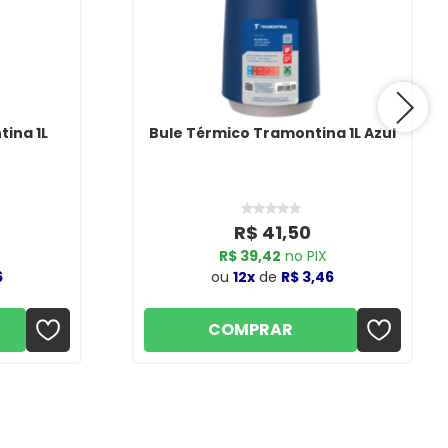
ina 1L
Bule Térmico Tramontina 1L Azul
R$ 41,50
R$ 39,42
no PIX
6
ou
12x
de
R$ 3,46
COMPRAR