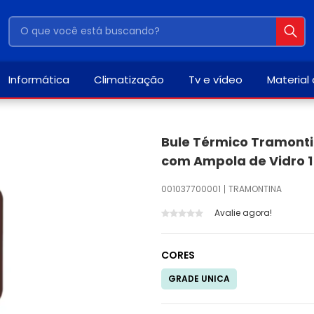
Informática
Climatização
Tv e vídeo
Material
Bule Térmico Tramonti
com Ampola de Vidro 1
001037700001
TRAMONTINA
Avalie agora!
CORES
GRADE UNICA