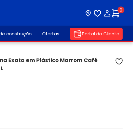
0
Visite nossa loja
Lista de desej
Minha con
 de construção
Ofertas
Portal do Cliente
na Exata em Plástico Marrom Café
 L