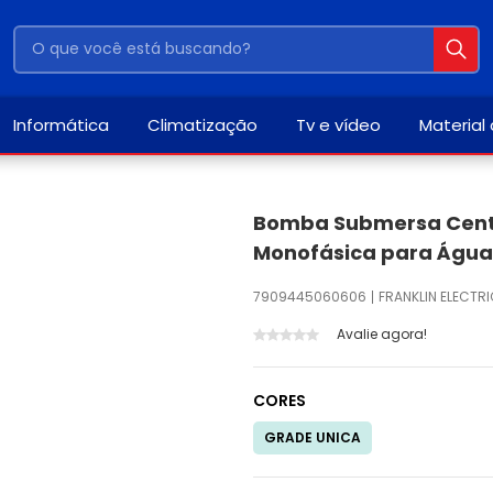
Informática
Climatização
Tv e vídeo
Material
Bomba Submersa Centr
Monofásica para Água
7909445060606
FRANKLIN ELECTR
Avalie agora!
CORES
GRADE UNICA