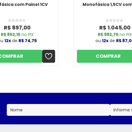
ásica com Painel 1CV
Monofásica 1,5CV com
R$ 897,00
R$ 1.045,00
R$ 852,15
no PIX
R$ 992,75
no PIX
ou
12x
de
R$ 74,75
ou
12x
de
R$ 87,0
COMPRAR
COMPRAR