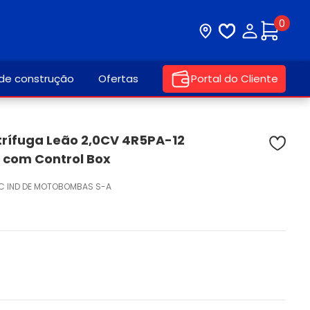
0
Visite nossa loja
Lista de desej
Minha con
 de construção
Ofertas
Portal do Cliente
ífuga Leão 2,0CV 4R5PA-12
 com Control Box
IC IND DE MOTOBOMBAS S-A