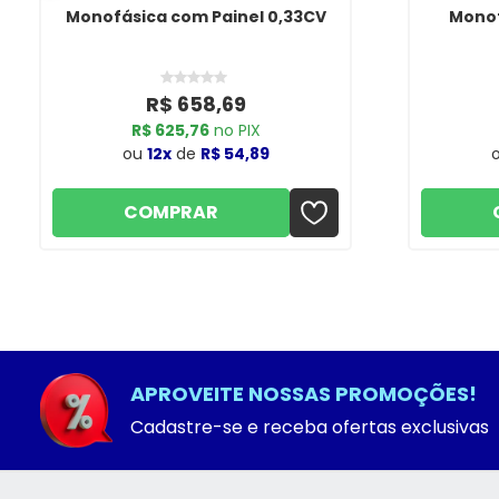
Monofásica com Painel 0,33CV
Monof
R$ 658,69
R$ 625,76
no PIX
ou
12x
de
R$ 54,89
COMPRAR
APROVEITE NOSSAS PROMOÇÕES!
Cadastre-se e receba ofertas exclusivas