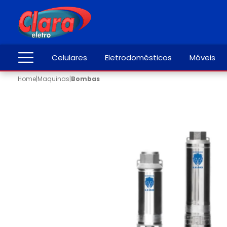
Celulares
Eletrodomésticos
Móveis
Home
|
Maquinas
|
Bombas