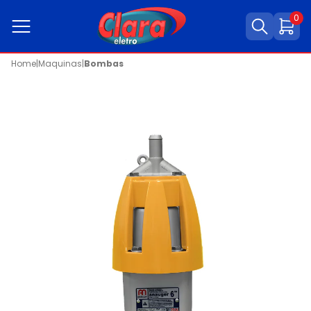
0
Home
|
Maquinas
|
Bombas