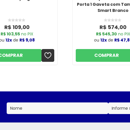
Porta 1 Gaveta com Ta
Smart Branco
R$ 109,00
R$ 574,00
R$ 103,55
no PIX
R$ 545,30
no PI
ou
12x
de
R$ 9,08
ou
12x
de
R$ 47,8
COMPRAR
COMPRAR