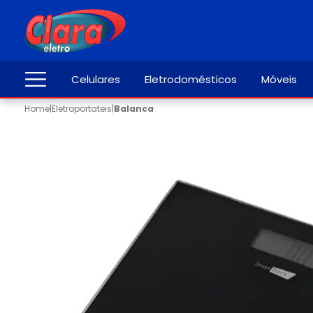
Celulares
Eletrodomésticos
Móveis
Home
|
Eletroportateis
|
Balanca