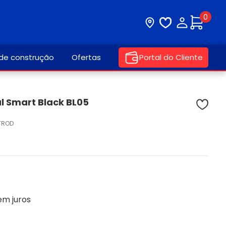
0
Visite nossa loja
Lista de desej
Minha con
 de construção
Ofertas
Portal do Cliente
l Smart Black BL05
ETROD
em juros