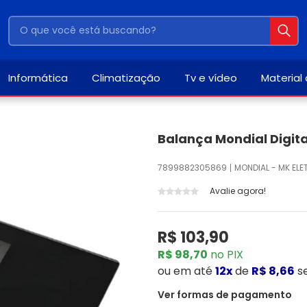
Informática
Climatização
Tv e vídeo
Material
Balança Mondial Digita
7899882305869
MONDIAL - MK EL
Avalie agora!
R$ 103,90
R$ 98,70
no PIX
ou
em até
12x
de
R$ 8,66
s
Ver formas de pagamento