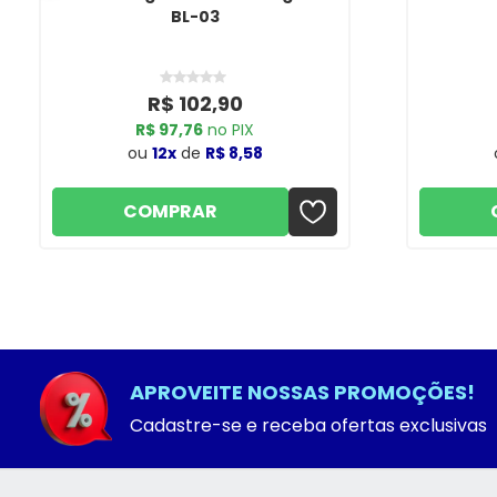
BL-03
R$ 102,90
R$ 97,76
no PIX
ou
12x
de
R$ 8,58
COMPRAR
APROVEITE NOSSAS PROMOÇÕES!
Cadastre-se e receba ofertas exclusivas