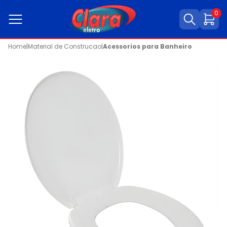
0
Home
|
Material de Construcao
|
Acessorios para Banheiro