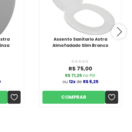
Astra
Assento Sanitario Astra
inza
Almofadado Slim Branco
R$ 75,00
R$ 71,25
no PIX
0
ou
12x
de
R$ 6,25
COMPRAR