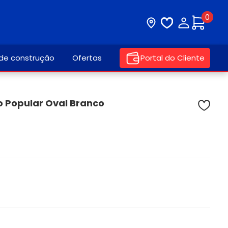
0
Visite nossa loja
Lista de desej
Minha con
 de construção
Ofertas
Portal do Cliente
o Popular Oval Branco