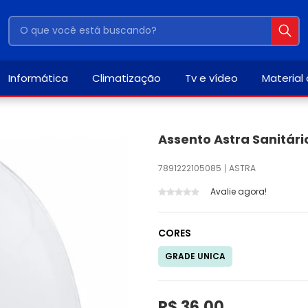
Informática
Climatização
Tv e vídeo
Material
Assento Astra Sanitári
7891222105085
ASTRA
Avalie agora!
CORES
GRADE UNICA
R$ 36,00