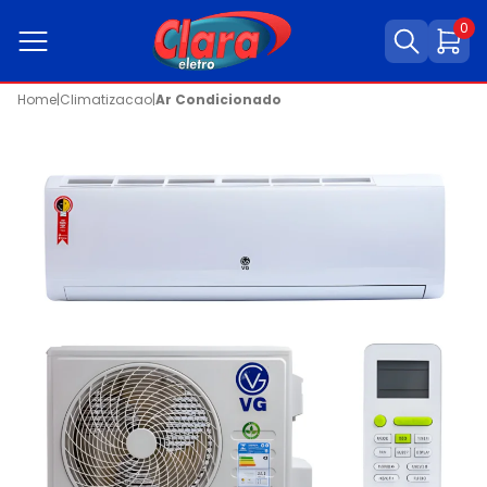
0
Home
|
Climatizacao
|
Ar Condicionado