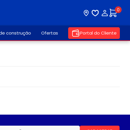
0
Visite nossa loja
Lista de desej
Minha con
 de construção
Ofertas
Portal do Cliente