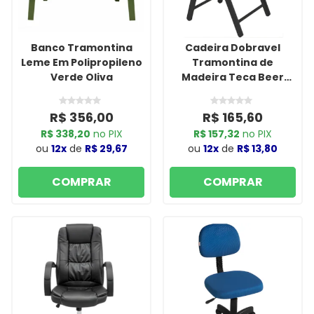
Banco Tramontina
Cadeira Dobravel
Leme Em Polipropileno
Tramontina de
Verde Oliva
Madeira Teca Beer
Envernizado Castanho
Escuro
R$ 356,00
R$ 165,60
R$ 338,20
no PIX
R$ 157,32
no PIX
ou
12x
de
R$ 29,67
ou
12x
de
R$ 13,80
COMPRAR
COMPRAR