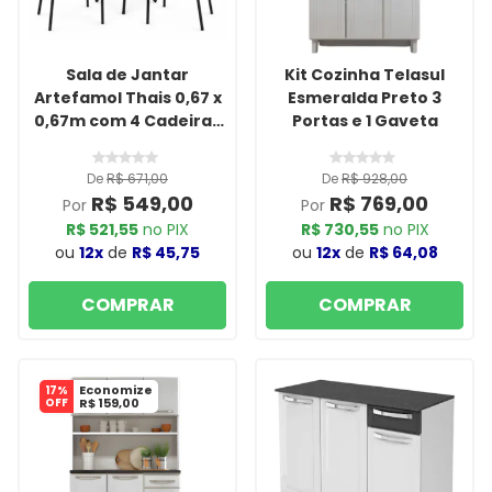
Sala de Jantar
Kit Cozinha Telasul
Artefamol Thais 0,67 x
Esmeralda Preto 3
0,67m com 4 Cadeiras
Portas e 1 Gaveta
Semi Fosco Preto
De
R$ 671,00
De
R$ 928,00
R$ 549,00
R$ 769,00
Por
Por
R$ 521,55
no PIX
R$ 730,55
no PIX
ou
12x
de
R$ 45,75
ou
12x
de
R$ 64,08
COMPRAR
COMPRAR
Economize
17%
OFF
R$ 159,00