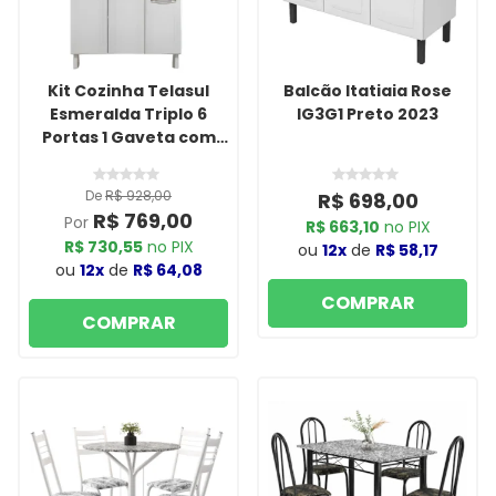
Kit Cozinha Telasul
Balcão Itatiaia Rose
Esmeralda Triplo 6
IG3G1 Preto 2023
Portas 1 Gaveta com
Tampo Smart Branco
De
R$ 928,00
R$ 698,00
R$ 769,00
Por
R$ 663,10
no PIX
R$ 730,55
no PIX
ou
12x
de
R$ 58,17
ou
12x
de
R$ 64,08
COMPRAR
COMPRAR