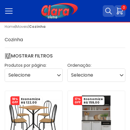
0
Home
|
Moveis
|
Cozinha
Cozinha
MOSTRAR FILTROS
Produtos por página:
Ordenação:
Economize
Economize
18%
17%
OFF
R$ 122,00
OFF
R$ 159,00