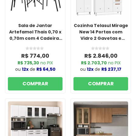
Sala de Jantar
Cozinha Telasul Mirage
Artefamol Thais 0,70 x
New 14 Portas com
0,70m com 4 Cadeiras
Vidro 2 Gavetas e
Cromado Preto
Tampo Branco
R$ 774,00
R$ 2.846,00
R$ 735,30
no PIX
R$ 2.703,70
no PIX
ou
12x
de
R$ 64,50
ou
12x
de
R$ 237,17
COMPRAR
COMPRAR