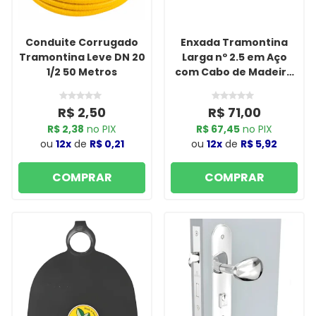
Conduite Corrugado
Enxada Tramontina
Tramontina Leve DN 20
Larga nº 2.5 em Aço
1/2 50 Metros
com Cabo de Madeira
145cm
R$ 2,50
R$ 71,00
R$ 2,38
no PIX
R$ 67,45
no PIX
ou
12x
de
R$ 0,21
ou
12x
de
R$ 5,92
COMPRAR
COMPRAR