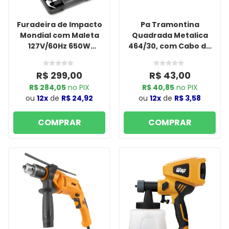
Furadeira de Impacto
Pa Tramontina
Mondial com Maleta
Quadrada Metalica
127V/60Hz 650W
464/30, com Cabo de
Vermelha NFFI-07M
Madeira de 71cm e com
Empunhadura Plastica
R$ 299,00
R$ 43,00
R$ 284,05
no PIX
R$ 40,85
no PIX
ou
12x
de
R$ 24,92
ou
12x
de
R$ 3,58
COMPRAR
COMPRAR