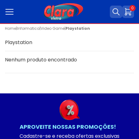
0
Home
|
Informatica
|
Video Game
|
Playstation
Playstation
Nenhum produto encontrado
APROVEITE NOSSAS PROMOÇÕES!
Cadastre-se e receba ofertas exclusivas