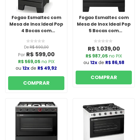
Fogao Esmaltec com
Fogao Esmaltec com
Mesa de Inox Ideal Pop
Mesa de Inox Ideal Pop
4 Bocas com
5 Bocas com
Acendimento Manual
Acendimento Manual
F4ISP Preto
F5ISP Preto
De
R$ 690,00
R$ 1.039,00
R$ 599,00
Por
R$ 987,05
no PIX
R$ 569,05
no PIX
ou
12x
de
R$ 86,58
ou
12x
de
R$ 49,92
COMPRAR
COMPRAR