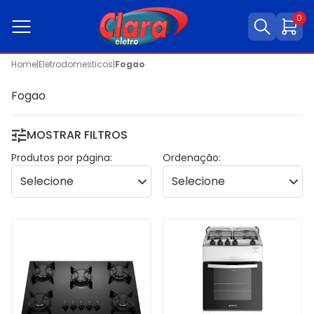
0
Home
|
Eletrodomesticos
|
Fogao
Fogao
MOSTRAR FILTROS
Produtos por página:
Ordenação: