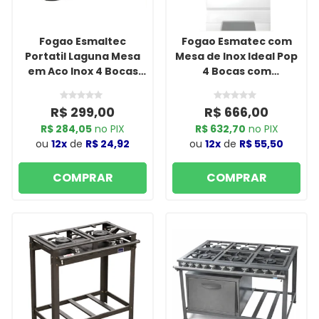
Fogao Esmaltec
Fogao Esmatec com
Portatil Laguna Mesa
Mesa de Inox Ideal Pop
em Aco Inox 4 Bocas
4 Bocas com
Preto
Acendimento Manual
F4ISB Branco
R$ 299,00
R$ 666,00
R$ 284,05
no PIX
R$ 632,70
no PIX
ou
12x
de
R$ 24,92
ou
12x
de
R$ 55,50
COMPRAR
COMPRAR