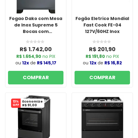
Fogao Dako com Mesa
Fogão Eletrico Mondial
de Inox Supreme 5
Fast Cook FE-04
Bocas com
127V/60HZ Inox
Acendimento
Automatico Tripla
R$ 1.742,00
R$ 201,90
Chama Titanium
R$ 1.654,90
no PIX
R$ 191,80
no PIX
ou
12x
de
R$ 145,17
ou
12x
de
R$ 16,82
COMPRAR
COMPRAR
Economize
13%
OFF
R$ 91,00