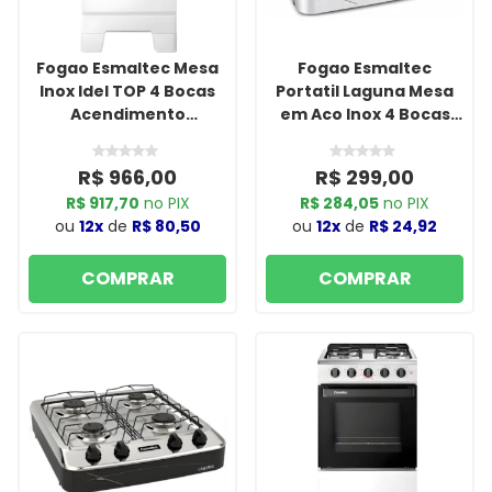
Fogao Esmaltec Mesa
Fogao Esmaltec
Inox Idel TOP 4 Bocas
Portatil Laguna Mesa
Acendimento
em Aco Inox 4 Bocas
Automatico T4IAB
Branco
Branco
R$ 966,00
R$ 299,00
R$ 917,70
no PIX
R$ 284,05
no PIX
ou
12x
de
R$ 80,50
ou
12x
de
R$ 24,92
COMPRAR
COMPRAR