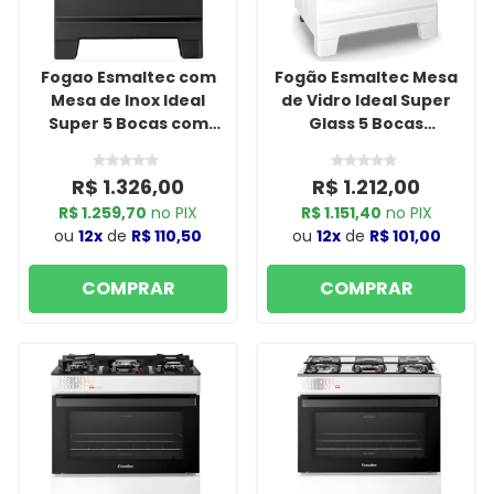
Fogao Esmaltec com
Fogão Esmaltec Mesa
Mesa de Inox Ideal
de Vidro Ideal Super
Super 5 Bocas com
Glass 5 Bocas
Acendimento
Acendimento
Automatico F5IAP Pret
Automático F5VAB
R$ 1.326,00
R$ 1.212,00
Branco
R$ 1.259,70
no PIX
R$ 1.151,40
no PIX
ou
12x
de
R$ 110,50
ou
12x
de
R$ 101,00
COMPRAR
COMPRAR