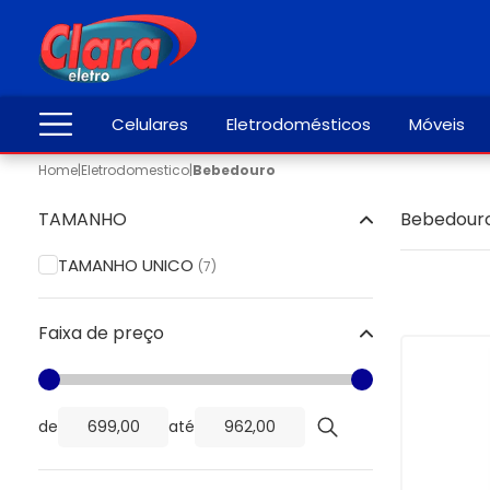
Celulares
Eletrodomésticos
Móveis
Home
|
Eletrodomestico
|
Bebedouro
TAMANHO
Bebedour
TAMANHO UNICO
(7)
Faixa de preço
de
até