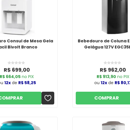
ro Consul de Mesa Gela
Bebedouro de Coluna 
acil Bivolt Branco
Gelágua 127V EGC35B
R$ 699,00
R$ 962,00
R$ 664,05
no PIX
R$ 913,90
no PIX
ou
12x
de
R$ 58,25
ou
12x
de
R$ 80,1
COMPRAR
COMPRAR