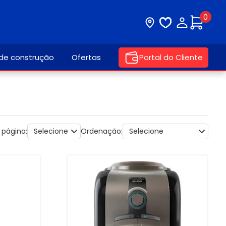
0
Visite nossa loja
Lista de desej
Minha con
 de construção
Ofertas
Portal do Cliente
 página:
Ordenação: