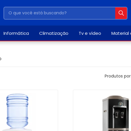
Informática
Climatização
Tv e vídeo
Material
o
Produtos por