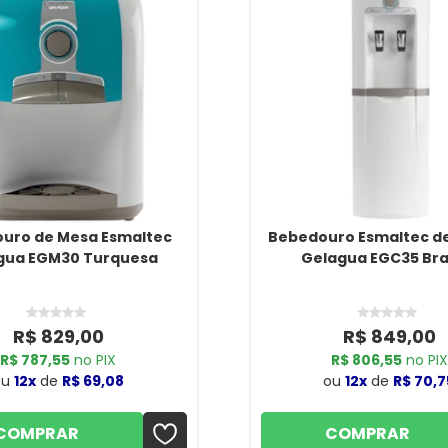
uro de Mesa Esmaltec
Bebedouro Esmaltec d
gua EGM30 Turquesa
Gelagua EGC35 Br
R$ 829,00
R$ 849,00
R$ 787,55
no PIX
R$ 806,55
no PIX
ou
12x
de
R$ 69,08
ou
12x
de
R$ 70,7
COMPRAR
COMPRAR