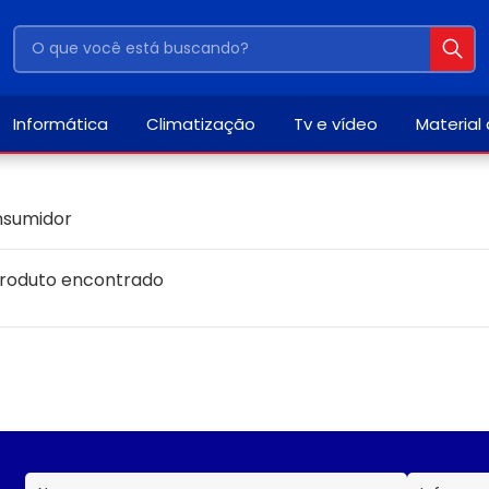
Informática
Climatização
Tv e vídeo
Material
nsumidor
roduto encontrado