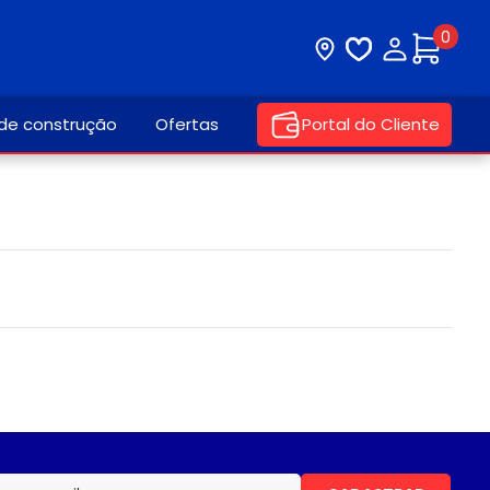
0
Visite nossa loja
Lista de desej
Minha con
 de construção
Ofertas
Portal do Cliente