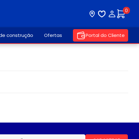
0
Visite nossa loja
Lista de desej
Minha con
 de construção
Ofertas
Portal do Cliente