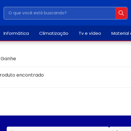
Informática
Climatização
Tv e vídeo
Material
 Ganhe
roduto encontrado