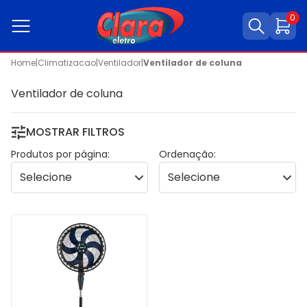
0
Home
|
Climatizacao
|
Ventilador
|
Ventilador de coluna
Ventilador de coluna
MOSTRAR FILTROS
Produtos por página:
Ordenação: