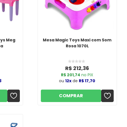
oys Meg
Mesa Magic Toys Maxi com Som
sa
Rosa 1070L
R$ 212,36
R$ 201,74
no PIX
3
ou
12x
de
R$ 17,70
COMPRAR