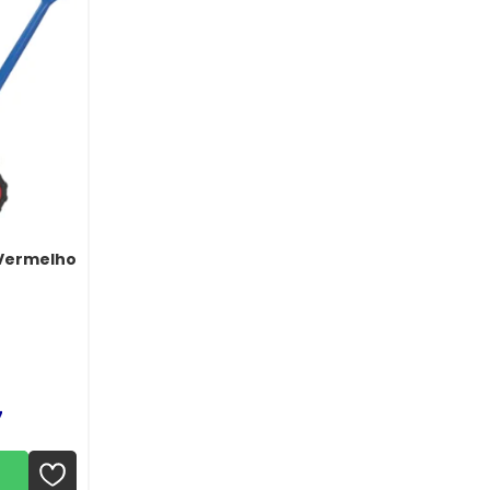
 Vermelho
7