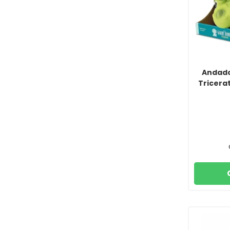
Andado
Tricera