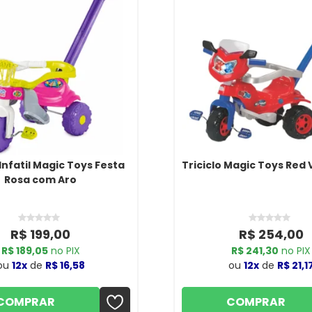
 Infatil Magic Toys Festa
Triciclo Magic Toys Red
Rosa com Aro
R$ 199,00
R$ 254,00
R$ 189,05
no PIX
R$ 241,30
no PIX
ou
12x
de
R$ 16,58
ou
12x
de
R$ 21,1
COMPRAR
COMPRAR