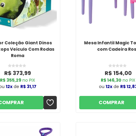
r Coleção Giant Dinos
Mesa Infantil Magic T
tops Veiculo Com Rodas
com Cadeira Ro
Roma
R$ 373,99
R$ 154,00
R$ 355,29
no PIX
R$ 146,30
no PIX
ou
12x
de
R$ 31,17
ou
12x
de
R$ 12,8
COMPRAR
COMPRAR