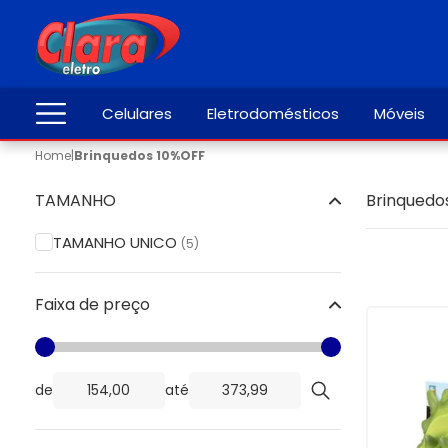
Celulares
Eletrodomésticos
Móveis
Home
|
Brinquedos 10%OFF
TAMANHO
Brinquedo
TAMANHO UNICO
(5)
Faixa de preço
de
até