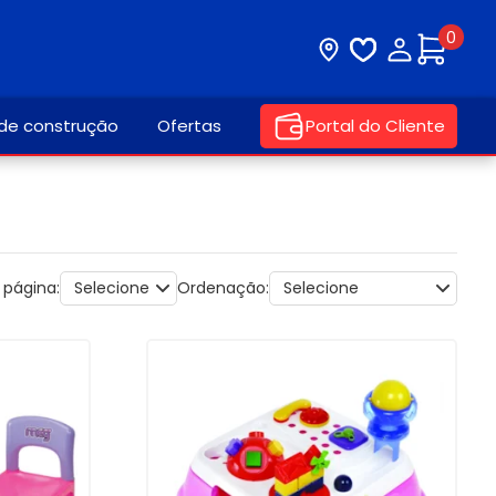
0
Visite nossa loja
Lista de desej
Minha con
 de construção
Ofertas
Portal do Cliente
 página:
Ordenação: