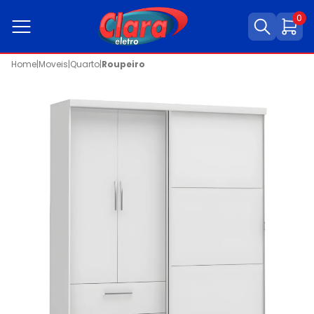
0
Home
|
Moveis
|
Quarto
|
Roupeiro