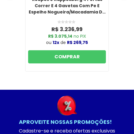
Correr E 4 Gavetas Com Pe E
Espelho Nogueira/Macadamia De
Madeira CB01N565-NGM
R$ 3.236,99
R$ 3.075,14
no PIX
ou
12x
de
R$ 269,75
COMPRAR
APROVEITE NOSSAS PROMOÇÕES!
Cadastre-se e receba ofertas exclusivas